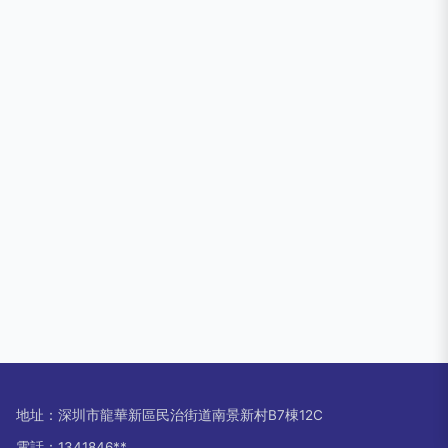
地址：深圳市龍華新區民治街道南景新村B7棟12C
電話：1341846**