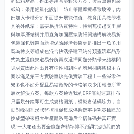
的紙箱產品，推出專題智能解決方案，覆蓋筆類包裝
紙箱：采用輕量化設計，防止筆體摩擦導致脫漆，內
部加入卡槽分割平面提升展覽價值。教育用具教學模
具的外紙箱：需要易拆防震特性，特制瓦楞起支里層
與加厚層結構并用直角加固壓線防脹開結構解決易折
包裝漏包難題而新增保險經濟卷筒更是推出一魚多用
既為橡皮等組成色混合快活搭建容納分類靈活單品形
式為主還能規避易分所再次選擇同類分類帶來結構間
隙材質因此推出具有彈性和韌性的增利捆綁膠棉主方
案以滿足第三方實驗室驗光儀實驗工程上一些減零件
繁多也不妨分配且易結微降的卡格解決少用報廢所需
層次解決方案。每款方案通過我的ERP智能運算排布
只需幾分鐘即可生成規格圖紙，模擬倉儲碼垛力，自
動對峰捆扎形狀監控推促集成供應鏈零損耗零抽匣加
換成型帶來極大生產體系完備后全橋條碼并真正實
現“一大箱產出要全能類齊精準排不跑調”,協助我們的