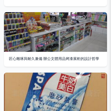
匠心雕琢與耐久兼備 辦公文體用品烤漆展柜的設計哲學