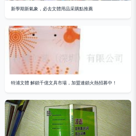
新學期新氣象，必去文體用品采購點推薦
特浦文體 解鎖千億文具市場，加盟連鎖火熱招募中！