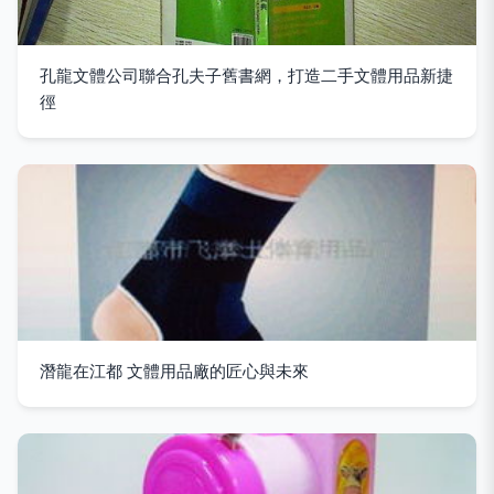
孔龍文體公司聯合孔夫子舊書網，打造二手文體用品新捷
徑
潛龍在江都 文體用品廠的匠心與未來